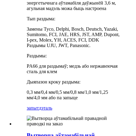
энергетычнага аўтамабіля даўжынёй 3,6 м,
агульная мадэль можа быць настроена
Тып раздыма:
Замены Tyco, Delphi, Bosch, Deutsch, Yazaki,
Sumitomo, FCI, JAE, HRS, JST, AMP, Dupont,
I-pex, Molex, YH, ACES, FCI, DDK
Раздымы UJU, JWT, Panasonic.
Раздымы:
PA66 для раздымаў; медзь або нержавеючая
сталь для клем
Дыяпазон кроку раздыма:
0,3 мм/0,4 мм/0,5 мм/0,8 мм/1,0 мм/1,25
мм/4,0 мм або па запыце
запыт
дэталь
Вытворца аўтамабільнай