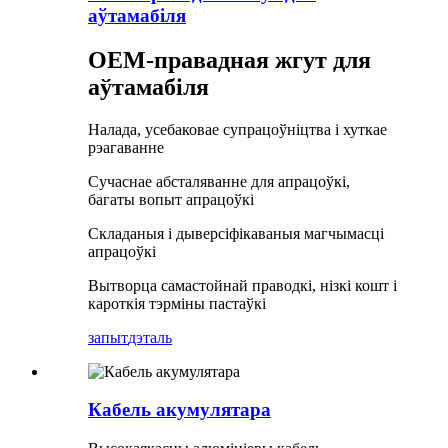
аўтамабіля
OEM-правадная жгут для
аўтамабіля
Налада, усебаковае супрацоўніцтва і хуткае
рэагаванне
Сучаснае абсталяванне для апрацоўкі,
багаты вопыт апрацоўкі
Складаныя і дыверсіфікаваныя магчымасці
апрацоўкі
Вытворца самастойнай праводкі, нізкі кошт і
кароткія тэрміны пастаўкі
запыт
дэталь
Кабель акумулятара