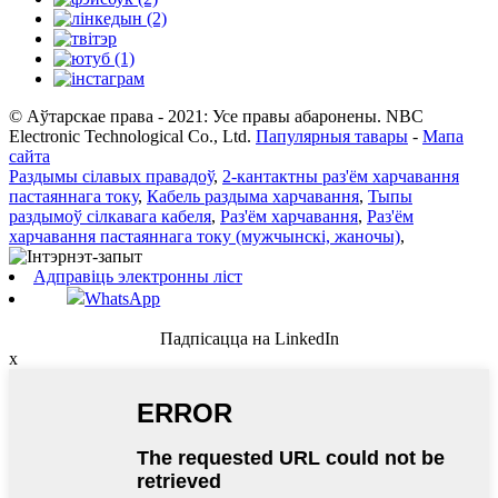
© Аўтарскае права - 2021: Усе правы абаронены. NBC
Electronic Technological Co., Ltd.
Папулярныя тавары
-
Мапа
сайта
Раздымы сілавых правадоў
,
2-кантактны раз'ём харчавання
пастаяннага току
,
Кабель раздыма харчавання
,
Тыпы
раздымоў сілкавага кабеля
,
Раз'ём харчавання
,
Раз'ём
харчавання пастаяннага току (мужчынскі, жаночы)
,
Адправіць электронны ліст
WhatsApp
Падпісацца на LinkedIn
x