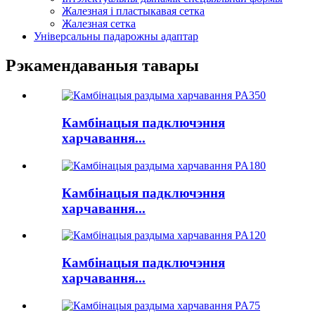
Жалезная і пластыкавая сетка
Жалезная сетка
Універсальны падарожны адаптар
Рэкамендаваныя тавары
Камбінацыя падключэння
харчавання...
Камбінацыя падключэння
харчавання...
Камбінацыя падключэння
харчавання...