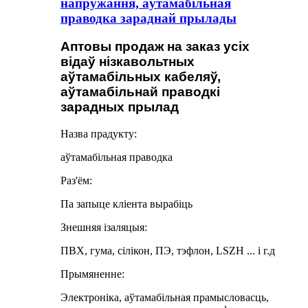
напружання, аўтамабільная
праводка зараднай прылады
Аптовы продаж на заказ усіх
відаў нізкавольтных
аўтамабільных кабеляў,
аўтамабільнай праводкі
зарадных прылад
Назва прадукту:
аўтамабільная праводка
Раз'ём:
Па запыце кліента вырабіць
Знешняя ізаляцыя:
ПВХ, гума, сілікон, ПЭ, тэфлон, LSZH ... і г.д
Прымяненне:
Электроніка, аўтамабільная прамысловасць,