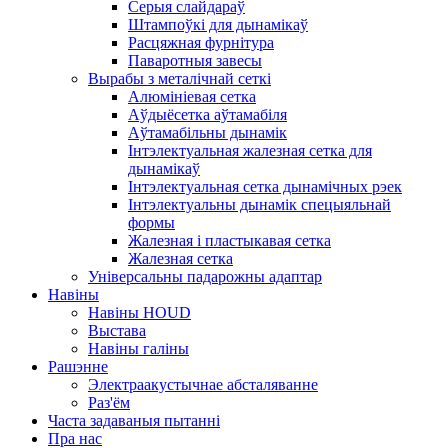
Серыя слайдараў
Штампоўкі для дынамікаў
Расцяжная фурнітура
Паваротныя завесы
Вырабы з металічнай сеткі
Алюмініевая сетка
Аўдыёсетка аўтамабіля
Аўтамабільны дынамік
Інтэлектуальная жалезная сетка для
дынамікаў
Інтэлектуальная сетка дынамічных рэек
Інтэлектуальны дынамік спецыяльнай
формы
Жалезная і пластыкавая сетка
Жалезная сетка
Універсальны падарожны адаптар
Навіны
Навіны HOUD
Выстава
Навіны галіны
Рашэнне
Электраакустычнае абсталяванне
Раз'ём
Часта задаваныя пытанні
Пра нас