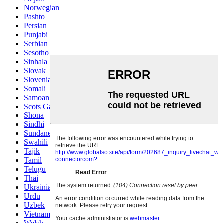
Norwegian
Pashto
Persian
Punjabi
Serbian
Sesotho
Sinhala
Slovak
Slovenian
Somali
Samoan
Scots Gaelic
Shona
Sindhi
Sundanese
Swahili
Tajik
Tamil
Telugu
Thai
Ukrainian
Urdu
Uzbek
Vietnamese
Welsh