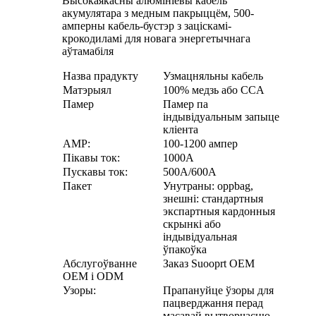
Высокаякасны алюмініевы кабель
акумулятара з медным пакрыццём, 500-
амперны кабель-бустэр з заціскамі-
крокодиламі для новага энергетычнага
аўтамабіля
Назва прадукту
Узмацняльны кабель
Матэрыял
100% медзь або CCA
Памер
Памер па
індывідуальным запыце
кліента
AMP:
100-1200 ампер
Пікавы ток:
1000А
Пускавы ток:
500А/600А
Пакет
Унутраны: oppbag,
знешні: стандартныя
экспартныя кардонныя
скрынкі або
індывідуальная
ўпакоўка
Абслугоўванне
Заказ Suooprt OEM
OEM і ODM
Узоры:
Прапануйце ўзоры для
пацверджання перад
масавай вытворчасцю