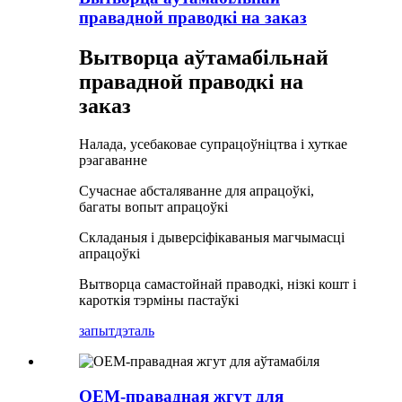
правадной праводкі на заказ
Вытворца аўтамабільнай
правадной праводкі на
заказ
Налада, усебаковае супрацоўніцтва і хуткае
рэагаванне
Сучаснае абсталяванне для апрацоўкі,
багаты вопыт апрацоўкі
Складаныя і дыверсіфікаваныя магчымасці
апрацоўкі
Вытворца самастойнай праводкі, нізкі кошт і
кароткія тэрміны пастаўкі
запыт
дэталь
OEM-правадная жгут для