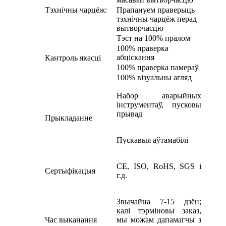
Тэхнічны чарцёж:
Прапануем праверыць
тэхнічны чарцёж перад
вытворчасцю
Тэст на 100% пралом
100% праверка
абціскання
Кантроль якасці
100% праверка памераў
100% візуальны агляд
Набор аварыйных
інструментаў, пусковы
прывад
Прыкладанне
Пускавыя аўтамабілі
CE, ISO, RoHS, SGS і
Сертыфікацыя
г.д.
Звычайна 7-15 дзён;
калі тэрміновы заказ,
Час выканання
мы можам дапамагчы з