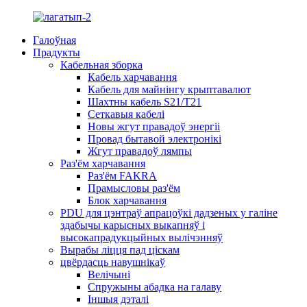
Галоўная
Прадукты
Кабельная зборка
Кабель харчавання
Кабель для майнінгу крыптавалют
Шахтны кабель S21/T21
Сеткавыя кабелі
Новы жгут правадоў энергіі
Провад бытавой электронікі
Жгут правадоў лямпы
Раз'ём харчавання
Раз'ём FAKRA
Прамысловы раз'ём
Блок харчавання
PDU для цэнтраў апрацоўкі дадзеных у галіне
здабычы карысных выкапняў і
высокапрадукцыйных вылічэнняў
Вырабы ліцця пад ціскам
цвёрдасць навушнікаў
Велічыні
Спружыны абадка на галаву
Іншыя дэталі