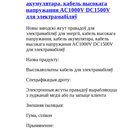
акумулятара, кабель высокага
напружання AC1000V DC1500V
для электрамабіляў
Новы заводскі жгут правадоў для
электрамабіляў для энергіі, кабель высокага
напружання, кабель акумулятара, кабель
высокага напружання AC1000V DC1500V
для электрамабіляў
Назва прадукту:
Высокавольтны кабель для электрамабіляў
Спецыфікацыя дроту:
Электронныя жгуты правадоў вырабляюцца
з луджанай медзі або па запыце кліента
Знешняя ізаляцыя:
Гума, сілікон
Прымяненне: