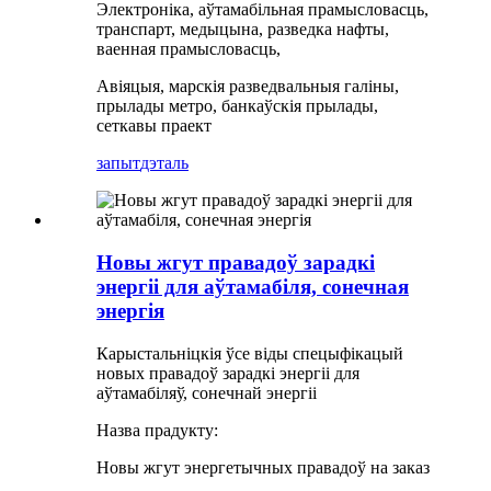
Электроніка, аўтамабільная прамысловасць,
транспарт, медыцына, разведка нафты,
ваенная прамысловасць,
Авіяцыя, марскія разведвальныя галіны,
прылады метро, ​​банкаўскія прылады,
сеткавы праект
запыт
дэталь
Новы жгут правадоў зарадкі
энергіі для аўтамабіля, сонечная
энергія
Карыстальніцкія ўсе віды спецыфікацый
новых правадоў зарадкі энергіі для
аўтамабіляў, сонечнай энергіі
Назва прадукту:
Новы жгут энергетычных правадоў на заказ