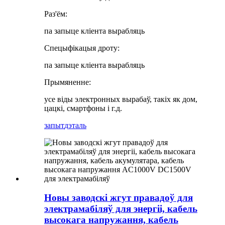
Раз'ём:
па запыце кліента вырабляць
Спецыфікацыя дроту:
па запыце кліента вырабляць
Прымяненне:
усе віды электронных вырабаў, такіх як дом,
цацкі, смартфоны і г.д.
запыт
дэталь
Новы заводскі жгут правадоў для
электрамабіляў для энергіі, кабель
высокага напружання, кабель