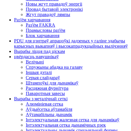
Новы жгут правадоў энергіі
Провад бытавой электронікі
Жгут правадоў лямпы
Раз'ём харчавання
Раз'ём FAKRA
Прамысловы раз'ём
Блок харчавання
PDU для цэнтраў апрацоўкі дадзеных у галіне здабычы
карысных выкапняў і высокапрадукцыйных вылічэнняў
Вырабы ліцця пад ціскам
цвёрдасць навушнікаў
Велічыні
Спружыны абадка на галаву
Іншыя дэталі
Серыя слайдараў
Штампоўкі для дынамікаў
Расцяжная фурнітура
Паваротныя завесы
Вырабы з металічнай сеткі
Алюмініевая сетка
Аўдыёсетка аўтамабіля
Аўтамабільны дынамік
Інтэлектуальная жалезная сетка для дынамікаў
Інтэлектуальная сетка дынамічных рэек
Інтэлектуальны дынамік спецыяльнай формы