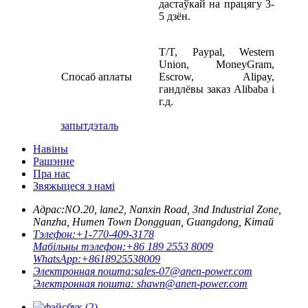
дастаўкай на працягу 3-
5 дзён.
T/T, Paypal, Western
Union, MoneyGram,
Спосаб аплаты
Escrow, Alipay,
гандлёвы заказ Alibaba і
г.д.
запыт
дэталь
Навіны
Рашэнне
Пра нас
Звяжыцеся з намі
Адрас:
NO.20, lane2, Nanxin Road, 3nd Industrial Zone,
Nanzha, Humen Town Dongguan, Guangdong, Кітай
Тэлефон:
+1-770-409-3178
Мабільны тэлефон:
+86 189 2553 8009
WhatsApp:
+8618925538009
Электронная пошта:
sales-07@anen-power.com
Электронная пошта:
shawn@anen-power.com