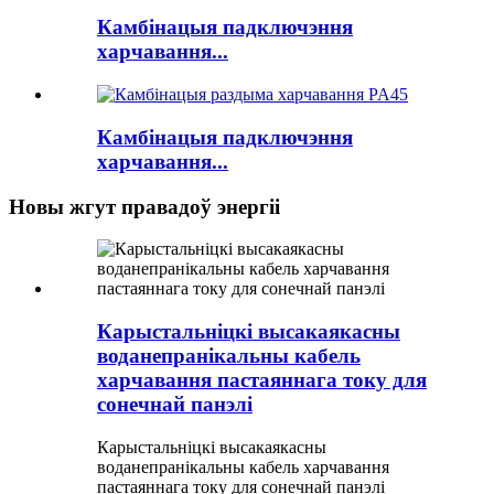
Камбінацыя падключэння
харчавання...
Камбінацыя падключэння
харчавання...
Новы жгут правадоў энергіі
Карыстальніцкі высакаякасны
воданепранікальны кабель
харчавання пастаяннага току для
сонечнай панэлі
Карыстальніцкі высакаякасны
воданепранікальны кабель харчавання
пастаяннага току для сонечнай панэлі