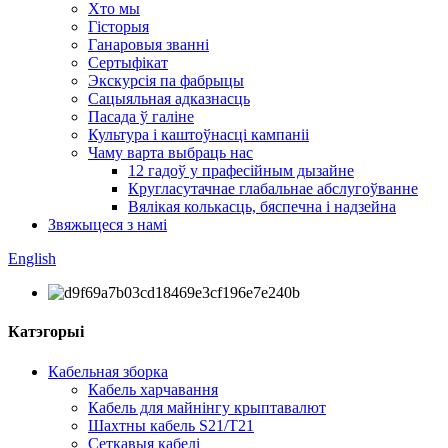
Хто мы
Гісторыя
Ганаровыя званні
Сертыфікат
Экскурсія па фабрыцы
Сацыяльная адказнасць
Пасада ў галіне
Культура і каштоўнасці кампаніі
Чаму варта выбраць нас
12 гадоў у прафесійным дызайне
Кругласутачнае глабальнае абслугоўванне
Вялікая колькасць, бяспечна і надзейна
Звяжыцеся з намі
English
Катэгорыі
Кабельная зборка
Кабель харчавання
Кабель для майнінгу крыптавалют
Шахтны кабель S21/T21
Сеткавыя кабелі