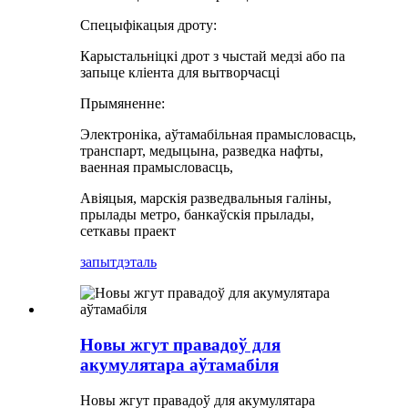
Спецыфікацыя дроту:
Карыстальніцкі дрот з чыстай медзі або па
запыце кліента для вытворчасці
Прымяненне:
Электроніка, аўтамабільная прамысловасць,
транспарт, медыцына, разведка нафты,
ваенная прамысловасць,
Авіяцыя, марскія разведвальныя галіны,
прылады метро, ​​банкаўскія прылады,
сеткавы праект
запыт
дэталь
Новы жгут правадоў для
акумулятара аўтамабіля
Новы жгут правадоў для акумулятара