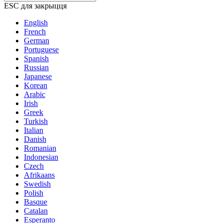
ESC для закрыцця
English
French
German
Portuguese
Spanish
Russian
Japanese
Korean
Arabic
Irish
Greek
Turkish
Italian
Danish
Romanian
Indonesian
Czech
Afrikaans
Swedish
Polish
Basque
Catalan
Esperanto