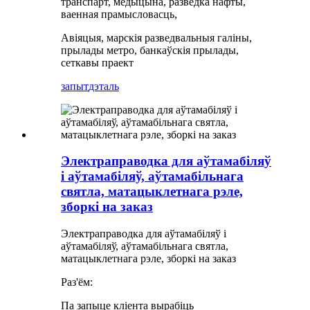
транспарт, медыцына, разведка нафты,
ваенная прамысловасць,
Авіяцыя, марскія разведвальныя галіны,
прылады метро, ​​банкаўскія прылады,
сеткавы праект
запыт
дэталь
Электраправодка для аўтамабіляў
і аўтамабіляў, аўтамабільнага
святла, матацыклетнага рэле,
зборкі на заказ
Электраправодка для аўтамабіляў і
аўтамабіляў, аўтамабільнага святла,
матацыклетнага рэле, зборкі на заказ
Раз'ём:
Па запыце кліента вырабіць