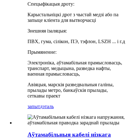
Спецыфікацыя дроту:
Карыстальніцкі дрот з чыстай медзі або па
запыце кліента для вытворчасці
Знешняя ізаляцыя:
ПВХ, гума, сілікон, ПЭ, тэфлон, LSZH ... і г.д
Прымяненне:
Электроніка, аўтамабільная прамысловасць,
транспарт, медыцына, разведка нафты,
ваенная прамысловасць,
Авіяцыя, марскія разведвальныя галіны,
прылады метро, ​​банкаўскія прылады,
сеткавы праект
запыт
дэталь
Аўтамабільныя кабелі нізкага