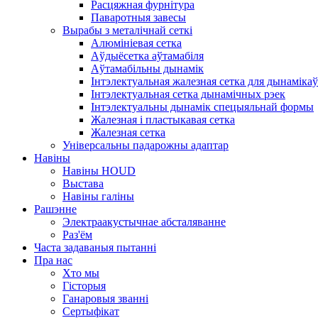
Расцяжная фурнітура
Паваротныя завесы
Вырабы з металічнай сеткі
Алюмініевая сетка
Аўдыёсетка аўтамабіля
Аўтамабільны дынамік
Інтэлектуальная жалезная сетка для дынамікаў
Інтэлектуальная сетка дынамічных рэек
Інтэлектуальны дынамік спецыяльнай формы
Жалезная і пластыкавая сетка
Жалезная сетка
Універсальны падарожны адаптар
Навіны
Навіны HOUD
Выстава
Навіны галіны
Рашэнне
Электраакустычнае абсталяванне
Раз'ём
Часта задаваныя пытанні
Пра нас
Хто мы
Гісторыя
Ганаровыя званні
Сертыфікат