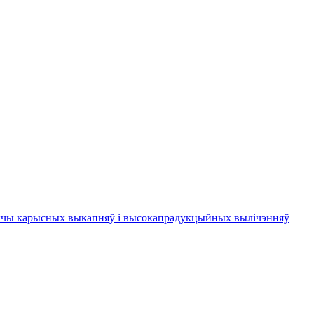
бычы карысных выкапняў і высокапрадукцыйных вылічэнняў