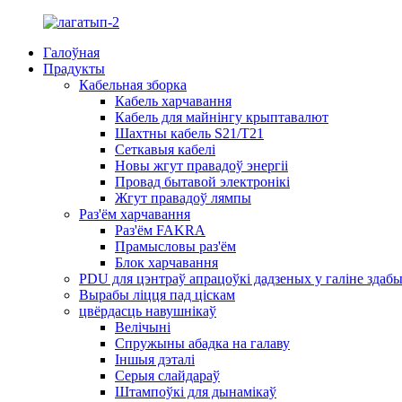
Галоўная
Прадукты
Кабельная зборка
Кабель харчавання
Кабель для майнінгу крыптавалют
Шахтны кабель S21/T21
Сеткавыя кабелі
Новы жгут правадоў энергіі
Провад бытавой электронікі
Жгут правадоў лямпы
Раз'ём харчавання
Раз'ём FAKRA
Прамысловы раз'ём
Блок харчавання
PDU для цэнтраў апрацоўкі дадзеных у галіне зда
Вырабы ліцця пад ціскам
цвёрдасць навушнікаў
Велічыні
Спружыны абадка на галаву
Іншыя дэталі
Серыя слайдараў
Штампоўкі для дынамікаў