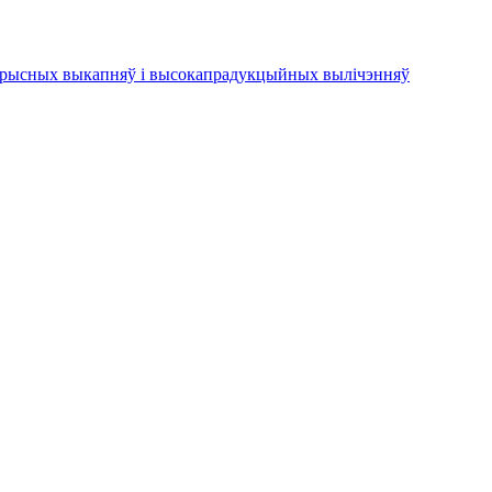
карысных выкапняў і высокапрадукцыйных вылічэнняў