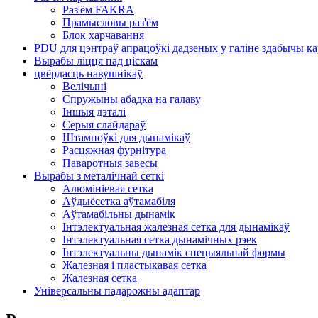
Раз'ём FAKRA
Прамысловы раз'ём
Блок харчавання
PDU для цэнтраў апрацоўкі дадзеных у галіне здабычы 
Вырабы ліцця пад ціскам
цвёрдасць навушнікаў
Велічыні
Спружыны абадка на галаву
Іншыя дэталі
Серыя слайдараў
Штампоўкі для дынамікаў
Расцяжная фурнітура
Паваротныя завесы
Вырабы з металічнай сеткі
Алюмініевая сетка
Аўдыёсетка аўтамабіля
Аўтамабільны дынамік
Інтэлектуальная жалезная сетка для дынамікаў
Інтэлектуальная сетка дынамічных рэек
Інтэлектуальны дынамік спецыяльнай формы
Жалезная і пластыкавая сетка
Жалезная сетка
Універсальны падарожны адаптар