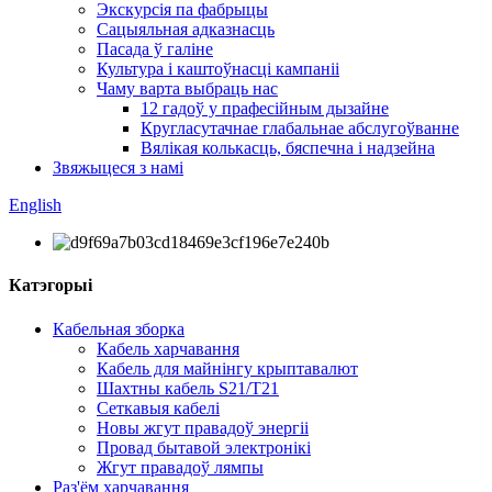
Экскурсія па фабрыцы
Сацыяльная адказнасць
Пасада ў галіне
Культура і каштоўнасці кампаніі
Чаму варта выбраць нас
12 гадоў у прафесійным дызайне
Кругласутачнае глабальнае абслугоўванне
Вялікая колькасць, бяспечна і надзейна
Звяжыцеся з намі
English
Катэгорыі
Кабельная зборка
Кабель харчавання
Кабель для майнінгу крыптавалют
Шахтны кабель S21/T21
Сеткавыя кабелі
Новы жгут правадоў энергіі
Провад бытавой электронікі
Жгут правадоў лямпы
Раз'ём харчавання