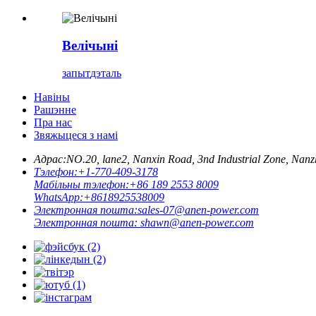
Велічыні
запыт
дэталь
Навіны
Рашэнне
Пра нас
Звяжыцеся з намі
Адрас:
NO.20, lane2, Nanxin Road, 3nd Industrial Zone, N
Тэлефон:
+1-770-409-3178
Мабільны тэлефон:
+86 189 2553 8009
WhatsApp:
+8618925538009
Электронная пошта:
sales-07@anen-power.com
Электронная пошта:
shawn@anen-power.com