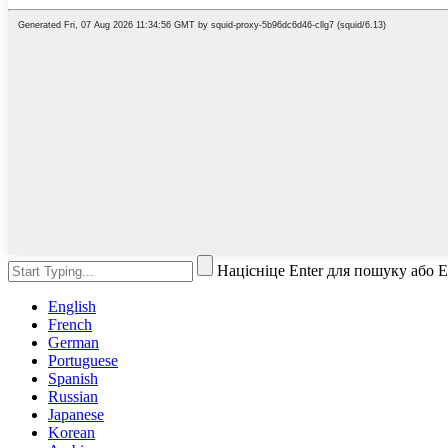
Націсніце Enter для пошуку або 
English
French
German
Portuguese
Spanish
Russian
Japanese
Korean