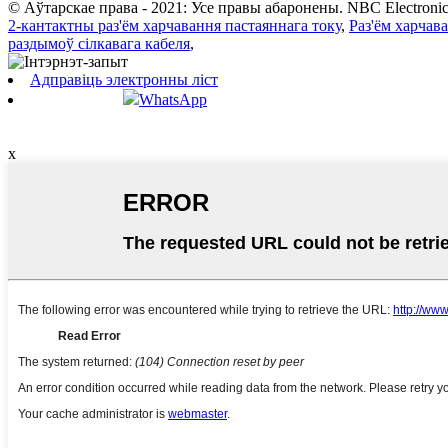
© Аўтарскае права - 2021: Усе правы абаронены. NBC Electronic 
2-кантактны раз'ём харчавання пастаяннага току
,
Раз'ём харчав
раздымоў сілкавага кабеля
,
Адправіць электронны ліст
WhatsApp
x