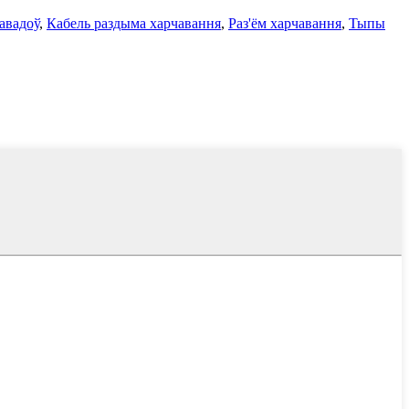
авадоў
,
Кабель раздыма харчавання
,
Раз'ём харчавання
,
Тыпы