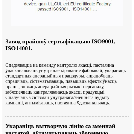
Завод прайшоў сертыфікацыю ISO9001,
ISO14001.
Спадзявацца на каманду кантролю якасці, пастаянна
ўдасканальваць унутранае кіраванне фабрыкай, укараняць
стандартныя аперацыйныя працэдуры, апрацоўваць,
спрашчаць, сістэматызаваць, павышаць эфектыўнасць
працы, зніжаць аперацыйныя рызыкі персаналу,
забяспечваць кантраляванасць якасці прадукцыі.
Спалучаць з сістэмай унутранага/знешняга аўдыту
кампаніі, аптымізаваць, пастаянна ўдасканальваць.
Укараніць вытворчую лінію са зменнай
частатой, аўтаматызаваць зборачную