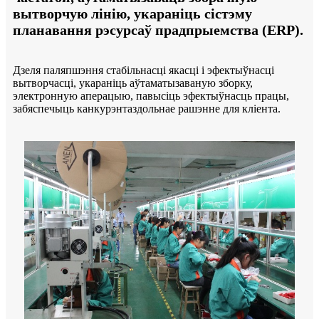
вытворчую лінію, укараніць сістэму
планавання рэсурсаў прадпрыемства (ERP).
Дзеля паляпшэння стабільнасці якасці і эфектыўнасці
вытворчасці, укараніць аўтаматызаваную зборку,
электронную аперацыю, павысіць эфектыўнасць працы,
забяспечыць канкурэнтаздольнае рашэнне для кліента.