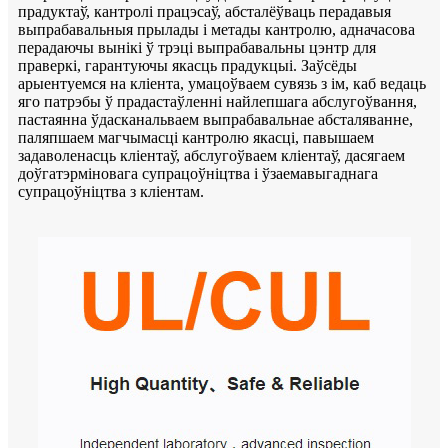
прадуктаў, кантролі працэсаў, абсталёўваць перадавыя
выпрабавальныя прылады і метады кантролю, адначасова
перадаючы вынікі ў трэці выпрабавальны цэнтр для
праверкі, гарантуючы якасць прадукцыі. Заўсёды
арыентуемся на кліента, умацоўваем сувязь з ім, каб ведаць
яго патрэбы ў прадастаўленні найлепшага абслугоўвання,
пастаянна ўдасканальваем выпрабавальнае абсталяванне,
паляпшаем магчымасці кантролю якасці, павышаем
задаволенасць кліентаў, абслугоўваем кліентаў, дасягаем
доўгатэрміновага супрацоўніцтва і ўзаемавыгаднага
супрацоўніцтва з кліентам.