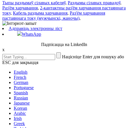
Тыпы раздымаў сілавых кабеляў
,
Раздымы сілавых правадоў
,
Раз'ём харчавання
,
2-кантактны раз'ём харчавання пастаяннага
току
,
Кабель раздыма харчавання
,
Раз'ём харчавання
пастаяннага току (мужчынскі, жаночы)
,
Адправіць электронны ліст
WhatsApp
Падпісацца на LinkedIn
x
Націсніце Enter для пошуку або
ESC для закрыцця
English
French
German
Portuguese
Spanish
Russian
Japanese
Korean
Arabic
Irish
Greek