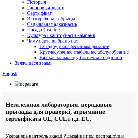
Гісторыя
Ганаровыя званні
Сертыфікат
Экскурсія па фабрыцы
Сацыяльная адказнасць
Пасада ў галіне
Культура і каштоўнасці кампаніі
Чаму варта выбраць нас
12 гадоў у прафесійным дызайне
Кругласутачнае глабальнае абслугоўванне
Вялікая колькасць, бяспечна і надзейна
Звяжыцеся з намі
English
Незалежная лабараторыя, перадавыя
прылады для праверкі, атрыманне
сертыфіката UL, CUL і г.д. ЕС.
Укараняць кантроль якасці ў дызайне пры распрацоўцы