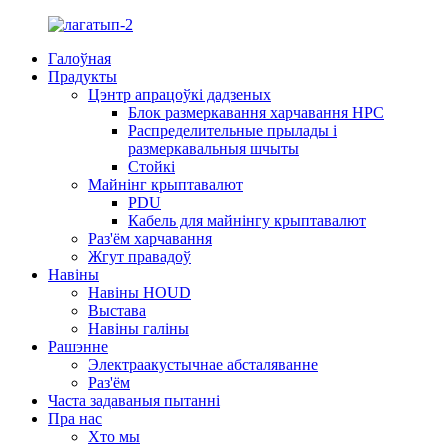
Галоўная
Прадукты
Цэнтр апрацоўкі дадзеных
Блок размеркавання харчавання HPC
Распределительные прылады і
размеркавальныя шчыты
Стойкі
Майнінг крыптавалют
PDU
Кабель для майнінгу крыптавалют
Раз'ём харчавання
Жгут правадоў
Навіны
Навіны HOUD
Выстава
Навіны галіны
Рашэнне
Электраакустычнае абсталяванне
Раз'ём
Часта задаваныя пытанні
Пра нас
Хто мы