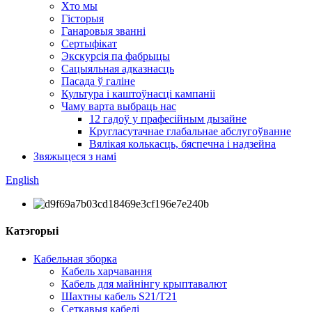
Хто мы
Гісторыя
Ганаровыя званні
Сертыфікат
Экскурсія па фабрыцы
Сацыяльная адказнасць
Пасада ў галіне
Культура і каштоўнасці кампаніі
Чаму варта выбраць нас
12 гадоў у прафесійным дызайне
Кругласутачнае глабальнае абслугоўванне
Вялікая колькасць, бяспечна і надзейна
Звяжыцеся з намі
English
Катэгорыі
Кабельная зборка
Кабель харчавання
Кабель для майнінгу крыптавалют
Шахтны кабель S21/T21
Сеткавыя кабелі