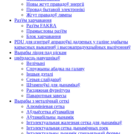
Новы жгут правадоў энергіі
Провад бытавой электронікі
Жгут правадоў лямпы
Раз'ём харчавання
Раз'ём FAKRA
Прамысловы раз'ём
Блок харчавання
PDU для цэнтраў апрацоўкі дадзеных у галіне здабычы
карысных выкапняў і высокапрадукцыйных вылічэнняў
Вырабы ліцця пад ціскам
цвёрдасць навушнікаў
Велічыні
Спружыны абадка на галаву
Іншыя дэталі
Серыя слайдараў
Штампоўкі для дынамікаў
Расцяжная фурнітура
Паваротныя завесы
Вырабы з металічнай сеткі
Алюмініевая сетка
Аўдыёсетка аўтамабіля
Аўтамабільны дынамік
Інтэлектуальная жалезная сетка для дынамікаў
Інтэлектуальная сетка дынамічных рэек
Інтэлектуальны дынамік спецыяльнай формы