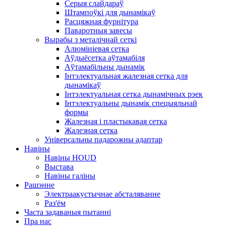
Серыя слайдараў
Штампоўкі для дынамікаў
Расцяжная фурнітура
Паваротныя завесы
Вырабы з металічнай сеткі
Алюмініевая сетка
Аўдыёсетка аўтамабіля
Аўтамабільны дынамік
Інтэлектуальная жалезная сетка для
дынамікаў
Інтэлектуальная сетка дынамічных рэек
Інтэлектуальны дынамік спецыяльнай
формы
Жалезная і пластыкавая сетка
Жалезная сетка
Універсальны падарожны адаптар
Навіны
Навіны HOUD
Выстава
Навіны галіны
Рашэнне
Электраакустычнае абсталяванне
Раз'ём
Часта задаваныя пытанні
Пра нас