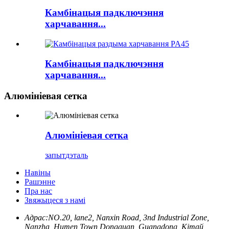
Камбінацыя падключэння
харчавання...
Камбінацыя падключэння
харчавання...
Алюмініевая сетка
Алюмініевая сетка
запыт
дэталь
Навіны
Рашэнне
Пра нас
Звяжыцеся з намі
Адрас:
NO.20, lane2, Nanxin Road, 3nd Industrial Zone,
Nanzha, Humen Town Dongguan, Guangdong, Кітай