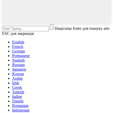
Націсніце Enter для пошуку або
ESC для закрыцця
English
French
German
Portuguese
Spanish
Russian
Japanese
Korean
Arabic
Irish
Greek
Turkish
Italian
Danish
Romanian
Indonesian