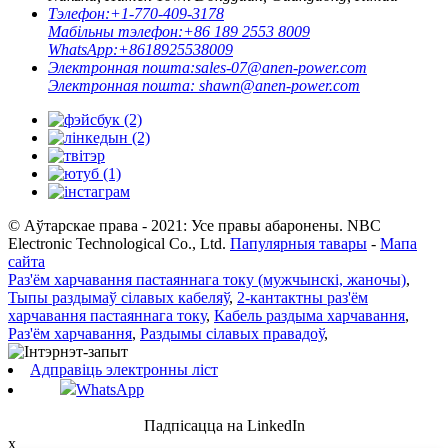
Тэлефон:
+1-770-409-3178
Мабільны тэлефон:
+86 189 2553 8009
WhatsApp:
+8618925538009
Электронная пошта:
sales-07@anen-power.com
Электронная пошта:
shawn@anen-power.com
© Аўтарскае права - 2021: Усе правы абаронены. NBC
Electronic Technological Co., Ltd.
Папулярныя тавары
-
Мапа
сайта
Раз'ём харчавання пастаяннага току (мужчынскі, жаночы)
,
Тыпы раздымаў сілавых кабеляў
,
2-кантактны раз'ём
харчавання пастаяннага току
,
Кабель раздыма харчавання
,
Раз'ём харчавання
,
Раздымы сілавых правадоў
,
Адправіць электронны ліст
WhatsApp
Падпісацца на LinkedIn
x