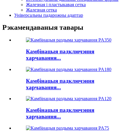
Жалезная і пластыкавая сетка
Жалезная сетка
Універсальны падарожны адаптар
Рэкамендаваныя тавары
Камбінацыя падключэння
харчавання...
Камбінацыя падключэння
харчавання...
Камбінацыя падключэння
харчавання...