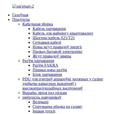
Галоўная
Прадукты
Кабельная зборка
Кабель харчавання
Кабель для майнінгу крыптавалют
Шахтны кабель S21/T21
Сеткавыя кабелі
Новы жгут правадоў энергіі
Провад бытавой электронікі
Жгут правадоў лямпы
Раз'ём харчавання
Раз'ём FAKRA
Прамысловы раз'ём
Блок харчавання
PDU для цэнтраў апрацоўкі дадзеных у галіне
здабычы карысных выкапняў і
высокапрадукцыйных вылічэнняў
Вырабы ліцця пад ціскам
цвёрдасць навушнікаў
Велічыні
Спружыны абадка на галаву
Іншыя дэталі