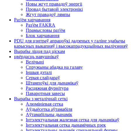
Новы жгут правадоў энергіі
Провад бытавой электронікі
Жгут правадоў лямпы
Раз'ём харчавання
Раз'ём FAKRA
Прамысловы раз'ём
Блок харчавання
PDU для цэнтраў апрацоўкі дадзеных у галіне здабычы
карысных выкапняў і высокапрадукцыйных вылічэнняў
Вырабы ліцця пад ціскам
цвёрдасць навушнікаў
Велічыні
Спружыны абадка на галаву
Іншыя дэталі
Серыя слайдараў
Штампоўкі для дынамікаў
Расцяжная фурнітура
Паваротныя завесы
Вырабы з металічнай сеткі
Алюмініевая сетка
Аўдыёсетка аўтамабіля
Аўтамабільны дынамік
Інтэлектуальная жалезная сетка для дынамікаў
Інтэлектуальная сетка дынамічных рэек
Інтэлектуальны дынамік спецыяльнай формы