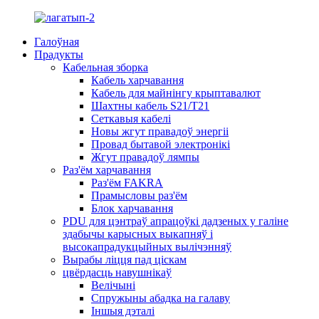
Галоўная
Прадукты
Кабельная зборка
Кабель харчавання
Кабель для майнінгу крыптавалют
Шахтны кабель S21/T21
Сеткавыя кабелі
Новы жгут правадоў энергіі
Провад бытавой электронікі
Жгут правадоў лямпы
Раз'ём харчавання
Раз'ём FAKRA
Прамысловы раз'ём
Блок харчавання
PDU для цэнтраў апрацоўкі дадзеных у галіне
здабычы карысных выкапняў і
высокапрадукцыйных вылічэнняў
Вырабы ліцця пад ціскам
цвёрдасць навушнікаў
Велічыні
Спружыны абадка на галаву
Іншыя дэталі