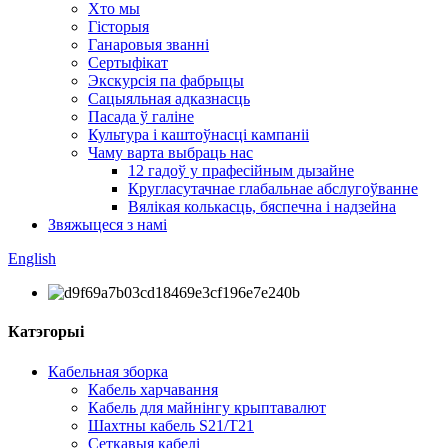
Хто мы
Гісторыя
Ганаровыя званні
Сертыфікат
Экскурсія па фабрыцы
Сацыяльная адказнасць
Пасада ў галіне
Культура і каштоўнасці кампаніі
Чаму варта выбраць нас
12 гадоў у прафесійным дызайне
Кругласутачнае глабальнае абслугоўванне
Вялікая колькасць, бяспечна і надзейна
Звяжыцеся з намі
English
Катэгорыі
Кабельная зборка
Кабель харчавання
Кабель для майнінгу крыптавалют
Шахтны кабель S21/T21
Сеткавыя кабелі