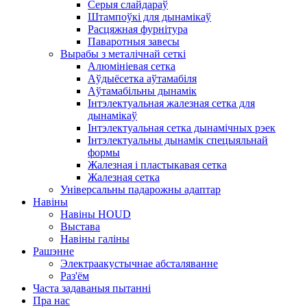
Серыя слайдараў
Штампоўкі для дынамікаў
Расцяжная фурнітура
Паваротныя завесы
Вырабы з металічнай сеткі
Алюмініевая сетка
Аўдыёсетка аўтамабіля
Аўтамабільны дынамік
Інтэлектуальная жалезная сетка для
дынамікаў
Інтэлектуальная сетка дынамічных рэек
Інтэлектуальны дынамік спецыяльнай
формы
Жалезная і пластыкавая сетка
Жалезная сетка
Універсальны падарожны адаптар
Навіны
Навіны HOUD
Выстава
Навіны галіны
Рашэнне
Электраакустычнае абсталяванне
Раз'ём
Часта задаваныя пытанні
Пра нас