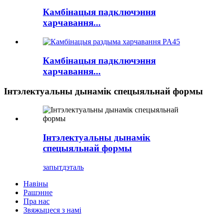
Камбінацыя падключэння
харчавання...
Камбінацыя падключэння
харчавання...
Інтэлектуальны дынамік спецыяльнай формы
Інтэлектуальны дынамік
спецыяльнай формы
запыт
дэталь
Навіны
Рашэнне
Пра нас
Звяжыцеся з намі