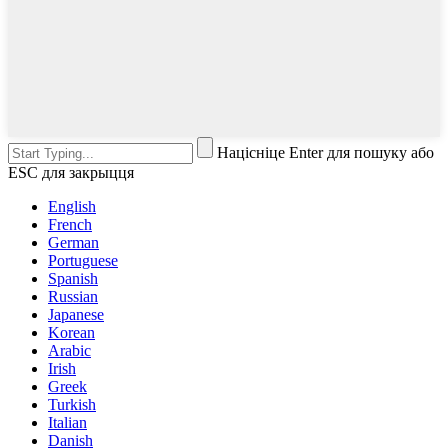
Націсніце Enter для пошуку або
ESC для закрыцця
English
French
German
Portuguese
Spanish
Russian
Japanese
Korean
Arabic
Irish
Greek
Turkish
Italian
Danish