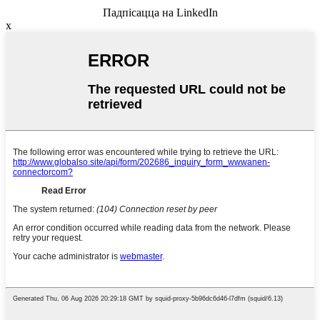
Падпісацца на LinkedIn
x