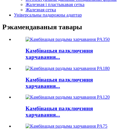
Жалезная і пластыкавая сетка
Жалезная сетка
Універсальны падарожны адаптар
Рэкамендаваныя тавары
Камбінацыя падключэння
харчавання...
Камбінацыя падключэння
харчавання...
Камбінацыя падключэння
харчавання...