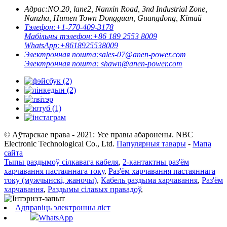
Адрас:
NO.20, lane2, Nanxin Road, 3nd Industrial Zone,
Nanzha, Humen Town Dongguan, Guangdong, Кітай
Тэлефон:
+1-770-409-3178
Мабільны тэлефон:
+86 189 2553 8009
WhatsApp:
+8618925538009
Электронная пошта:
sales-07@anen-power.com
Электронная пошта:
shawn@anen-power.com
© Аўтарскае права - 2021: Усе правы абаронены. NBC
Electronic Technological Co., Ltd.
Папулярныя тавары
-
Мапа
сайта
Тыпы раздымоў сілкавага кабеля
,
2-кантактны раз'ём
харчавання пастаяннага току
,
Раз'ём харчавання пастаяннага
току (мужчынскі, жаночы)
,
Кабель раздыма харчавання
,
Раз'ём
харчавання
,
Раздымы сілавых правадоў
,
Адправіць электронны ліст
WhatsApp