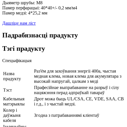
Дыяметр шрубы: M8
Памер перфарацыі: 40*40+/- 0,2 мм/м4
Памер медзі: 4*25,2 мм
Дашліце нам ліст
Падрабязнасці прадукту
Тэгі прадукту
Спецыфікацыя
Раз'ём для захоўвання энергіі 400a, чыстая
Назва
медная клема, новая клема для акумулятара з
прадукту
высокай напругай, цалкам з меді
Прафесійнае выпрабаванне на разрыў і сілу
Тэст
нацяжэння перад адпраўкай тавараў
Кабельныя
Дрот можа быць UL/CSA, CE, VDE, SAA, CB
матэрыялы
і г.д., і з чыстай медзі.
Колер і
даўжыня
Згодна з патрабаваннямі кліентаў
кабеля
Ізаляцыйны