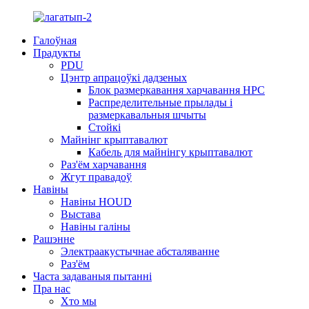
Галоўная
Прадукты
PDU
Цэнтр апрацоўкі дадзеных
Блок размеркавання харчавання HPC
Распределительные прылады і
размеркавальныя шчыты
Стойкі
Майнінг крыптавалют
Кабель для майнінгу крыптавалют
Раз'ём харчавання
Жгут правадоў
Навіны
Навіны HOUD
Выстава
Навіны галіны
Рашэнне
Электраакустычнае абсталяванне
Раз'ём
Часта задаваныя пытанні
Пра нас
Хто мы