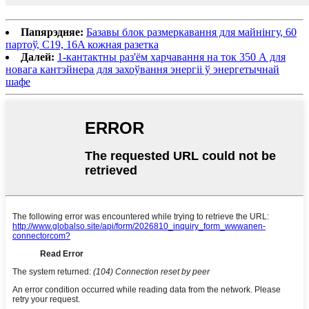
Папярэдняе:
Базавы блок размеркавання для майнінгу, 60
партоў, C19, 16A кожная разетка
Далей:
1-кантактны раз'ём харчавання на ток 350 А для
новага кантэйнера для захоўвання энергіі ў энергетычнай
шафе