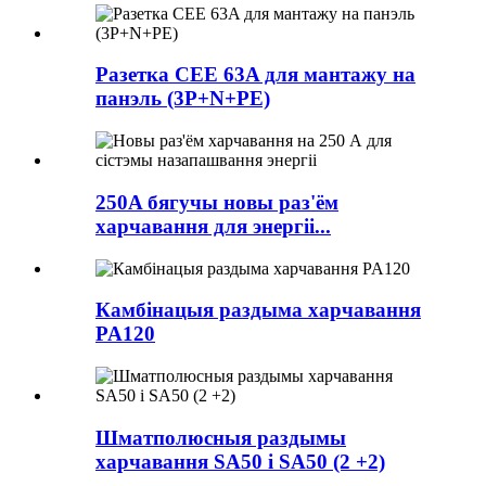
Разетка CEE 63A для мантажу на
панэль (3P+N+PE)
250A бягучы новы раз'ём
харчавання для энергіі...
Камбінацыя раздыма харчавання
PA120
Шматполюсныя раздымы
харчавання SA50 і SA50 (2 +2)