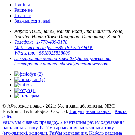
Навіны
Рашэнне
Пра нас
Звяжыцеся з намі
Адрас:
NO.20, lane2, Nanxin Road, 3nd Industrial Zone,
Nanzha, Humen Town Dongguan, Guangdong, Кітай
Тэлефон:
+1-770-409-3178
Мабільны тэлефон:
+86 189 2553 8009
WhatsApp:
+8618925538009
Электронная пошта:
sales-07@anen-power.com
Электронная пошта:
shawn@anen-power.com
© Аўтарскае права - 2021: Усе правы абаронены. NBC
Electronic Technological Co., Ltd.
Папулярныя тавары
-
Карта
сайта
Раздымы сілавых правадоў
,
2-кантактны раз'ём харчавання
пастаяннага току
,
Раз'ём харчавання пастаяннага току
(мужчынскі, жаночы)
,
Раз'ём харчавання
,
Кабель раздыма