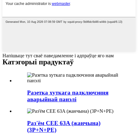
Напішыце тут сваё паведамленне і адпраўце яго нам
Катэгорыі прадуктаў
Разетка хуткага падключэння
аварыйнай панэлі
Раз'ём CEE 63A (жанчына)
(3P+N+PE)