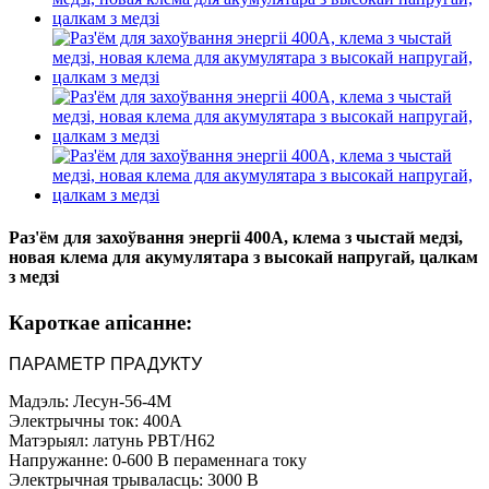
Раз'ём для захоўвання энергіі 400A, клема з чыстай медзі,
новая клема для акумулятара з высокай напругай, цалкам
з медзі
Кароткае апісанне:
ПАРАМЕТР ПРАДУКТУ
Мадэль: Лесун-56-4М
Электрычны ток: 400А
Матэрыял: латунь PBT/H62
Напружанне: 0-600 В пераменнага току
Электрычная трываласць: 3000 В