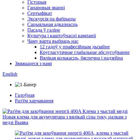
Гісторыя
Ганаровыя званні
Сертыфікат
Экскурсія па фабрыцы
Сацыяльная адказнасць
Пасада ў галіне
Культура і каштоўнасці кампаніі
Чаму варта выбраць нас
12 гадоў у прафесійным дызайне
Кругласутачнае глабальнае абслугоўванне
Вялікая колькасць, бяспечна і надзейна
Звяжыцеся з намі
English
Галоўная
Раз'ём харчавання