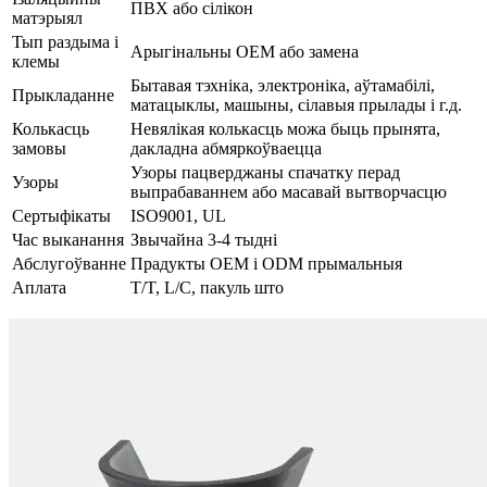
ПВХ або сілікон
матэрыял
Тып раздыма і
Арыгінальны OEM або замена
клемы
Бытавая тэхніка, электроніка, аўтамабілі,
Прыкладанне
матацыклы, машыны, сілавыя прылады і г.д.
Колькасць
Невялікая колькасць можа быць прынята,
замовы
дакладна абмяркоўваецца
Узоры пацверджаны спачатку перад
Узоры
выпрабаваннем або масавай вытворчасцю
Сертыфікаты
ISO9001, UL
Час выканання
Звычайна 3-4 тыдні
Абслугоўванне
Прадукты OEM і ODM прымальныя
Аплата
T/T, L/C, пакуль што