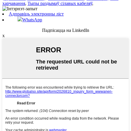
харчавання
,
Тыпы раздымаў сілавых кабеляў
,
Адправіць электронны ліст
WhatsApp
Падпісацца на LinkedIn
x