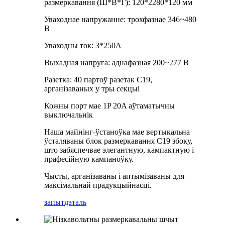
размеркавання (Ш*В*Г): 120*2280*120 мм
Уваходнае напружанне: трохфазнае 346~480
В
Уваходны ток: 3*250A
Выхадная напруга: аднафазная 200~277 В
Разетка: 40 партоў разетак C19,
арганізаваных у тры секцыі
Кожны порт мае 1P 20A аўтаматычны
выключальнік
Наша майнінг-ўстаноўка мае вертыкальна
ўсталяваны блок размеркавання C19 збоку,
што забяспечвае элегантную, кампактную і
прафесійную кампаноўку.
Чысты, арганізаваны і аптымізаваны для
максімальнай прадукцыйнасці.
запыт
дэталь