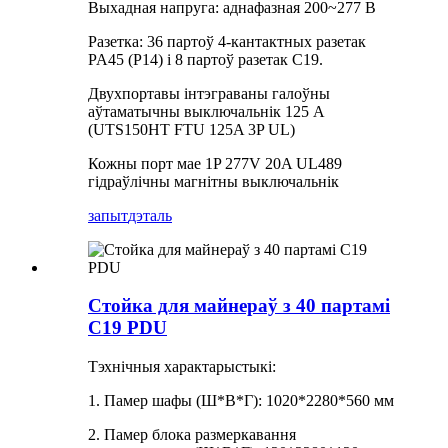
Выхадная напруга: аднафазная 200~277 В
Разетка: 36 партоў 4-кантактных разетак
PA45 (P14) і 8 партоў разетак C19.
Двухпортавы інтэграваны галоўны
аўтаматычны выключальнік 125 А
(UTS150HT FTU 125A 3P UL)
Кожны порт мае 1P 277V 20A UL489
гідраўлічны магнітны выключальнік
запыт
дэталь
Стойка для майнераў з 40 партамі
C19 PDU
Тэхнічныя характарыстыкі:
1. Памер шафы (Ш*В*Г): 1020*2280*560 мм
2. Памер блока размеркавання