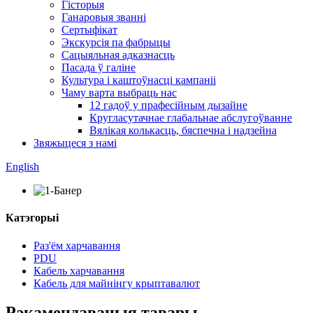
Гісторыя
Ганаровыя званні
Сертыфікат
Экскурсія па фабрыцы
Сацыяльная адказнасць
Пасада ў галіне
Культура і каштоўнасці кампаніі
Чаму варта выбраць нас
12 гадоў у прафесійным дызайне
Кругласутачнае глабальнае абслугоўванне
Вялікая колькасць, бяспечна і надзейна
Звяжыцеся з намі
English
Катэгорыі
Раз'ём харчавання
PDU
Кабель харчавання
Кабель для майнінгу крыптавалют
Рэкамендаваныя тавары