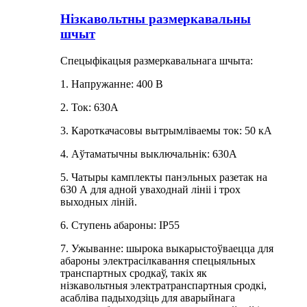
Нізкавольтны размеркавальны
шчыт
Спецыфікацыя размеркавальнага шчыта:
1. Напружанне: 400 В
2. Ток: 630А
3. Кароткачасовы вытрымліваемы ток: 50 кА
4. Аўтаматычны выключальнік: 630A
5. Чатыры камплекты панэльных разетак на
630 А для адной уваходнай лініі і трох
выходных ліній.
6. Ступень абароны: IP55
7. Ужыванне: шырока выкарыстоўваецца для
абароны электрасілкавання спецыяльных
транспартных сродкаў, такіх як
нізкавольтныя электратранспартныя сродкі,
асабліва падыходзіць для аварыйнага