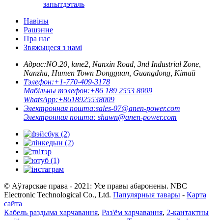
запыт
дэталь
Навіны
Рашэнне
Пра нас
Звяжыцеся з намі
Адрас:
NO.20, lane2, Nanxin Road, 3nd Industrial Zone,
Nanzha, Humen Town Dongguan, Guangdong, Кітай
Тэлефон:
+1-770-409-3178
Мабільны тэлефон:
+86 189 2553 8009
WhatsApp:
+8618925538009
Электронная пошта:
sales-07@anen-power.com
Электронная пошта:
shawn@anen-power.com
© Аўтарскае права - 2021: Усе правы абаронены. NBC
Electronic Technological Co., Ltd.
Папулярныя тавары
-
Карта
сайта
Кабель раздыма харчавання
,
Раз'ём харчавання
,
2-кантактны