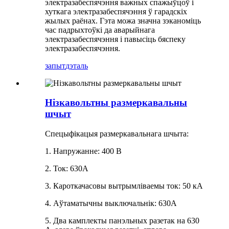
электразабеспячэння важных спажыўцоў і
хуткага электразабеспячэння ў гарадскіх
жылых раёнах. Гэта можа значна зэканоміць
час падрыхтоўкі да аварыйнага
электразабеспячэння і павысіць бяспеку
электразабеспячэння.
запыт
дэталь
Нізкавольтны размеркавальны
шчыт
Спецыфікацыя размеркавальнага шчыта:
1. Напружанне: 400 В
2. Ток: 630А
3. Кароткачасовы вытрымліваемы ток: 50 кА
4. Аўтаматычны выключальнік: 630A
5. Два камплекты панэльных разетак на 630