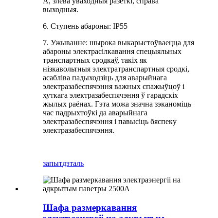
А, злева ўваходныя разеткі, справа
выходныя.
6. Ступень абароны: IP55
7. Ужыванне: шырока выкарыстоўваецца для
абароны электрасілкавання спецыяльных
транспартных сродкаў, такіх як
нізкавольтныя электратранспартныя сродкі,
асабліва падыходзіць для аварыйнага
электразабеспячэння важных спажыўцоў і
хуткага электразабеспячэння ў гарадскіх
жылых раёнах. Гэта можа значна зэканоміць
час падрыхтоўкі да аварыйнага
электразабеспячэння і павысіць бяспеку
электразабеспячэння.
запыт
дэталь
Шафа размеркавання