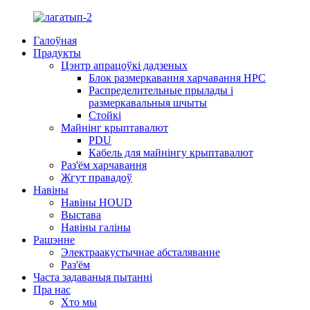
Галоўная
Прадукты
Цэнтр апрацоўкі дадзеных
Блок размеркавання харчавання HPC
Распределительные прылады і
размеркавальныя шчыты
Стойкі
Майнінг крыптавалют
PDU
Кабель для майнінгу крыптавалют
Раз'ём харчавання
Жгут правадоў
Навіны
Навіны HOUD
Выстава
Навіны галіны
Рашэнне
Электраакустычнае абсталяванне
Раз'ём
Часта задаваныя пытанні
Пра нас
Хто мы