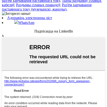
раз'ём харчавання пастаяннага току
,
Тыпы раздымаў сілавых
кабеляў
,
Раздымы сілавых правадоў
,
Раз'ём харчавання
пастаяннага току (мужчынскі, жаночы)
,
Адправіць электронны ліст
WhatsApp
Падпісацца на LinkedIn
x