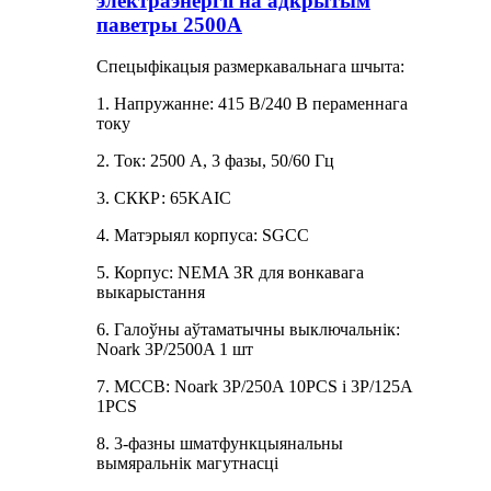
электраэнергіі на адкрытым
паветры 2500A
Спецыфікацыя размеркавальнага шчыта:
1. Напружанне: 415 В/240 В пераменнага
току
2. Ток: 2500 А, 3 фазы, 50/60 Гц
3. СККР: 65KAIC
4. Матэрыял корпуса: SGCC
5. Корпус: NEMA 3R для вонкавага
выкарыстання
6. Галоўны аўтаматычны выключальнік:
Noark 3P/2500A 1 шт
7. MCCB: Noark 3P/250A 10PCS і 3P/125A
1PCS
8. 3-фазны шматфункцыянальны
вымяральнік магутнасці